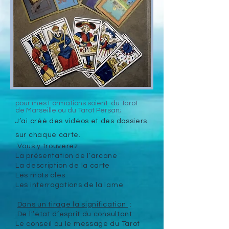
pour mes Formations soient du Tarot
de Marseille ou du Tarot Persan;
J’ai créé des vidéos et des dossiers
sur chaque carte.
Vous y trouverez
:
La présentation de l’arcane
La description de la carte
Les mots clés
Les interrogations de la lame
Dans un tirage la signification
:
De l'’état d’esprit du consultant
Le conseil ou le message du Tarot