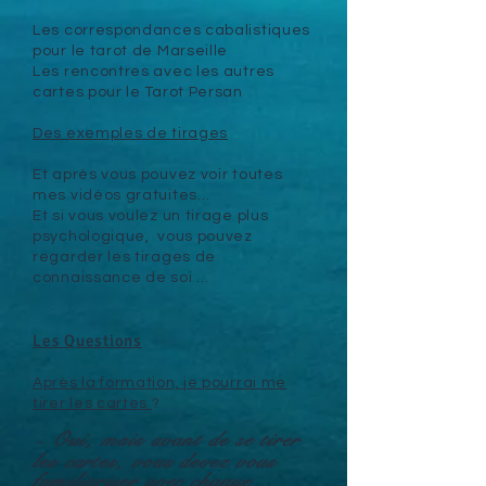
Les correspondances cabalistiques
pour le tarot de Marseille
Les rencontres avec les autres
cartes pour le Tarot Persan
Des exemples de tirages
Et après vous pouvez voir toutes
mes vidéos gratuites…
Et si vous voulez un tirage plus
psychologique, vous pouvez
regarder les tirages de
connaissance de soi …
Les Questions
Après la formation, je pourrai me
tirer les cartes
?
Oui, mais avant de se tirer
-
les cartes, vous devez vous
familiariser avec chaque